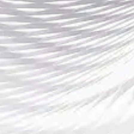
果能够深入分析每场比赛，灵活调整投注策略，并保持理性的心
态，就能够大大提高自己的成功率。通过不断的学习与调整，任何
玩家都可以在平台上找到适合自己的投注方法，实现长期稳定的盈
利。
Wellbet吉祥坊平台分析：安全性、服务质量与用户体验的全
面评估
吉祥体育助力体育产业创新发展 引领智能化时代的全新运动
体验