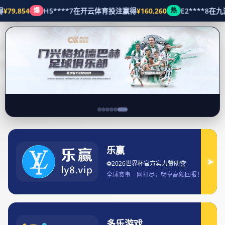
产品展示
围绕58买球平台玩法策略解析与投注技巧全方位指南分享实战
经验
围绕58买球平台玩法策略解析与投注技巧全方位
指南分享实战经验
2026-04-03 17:01:27
点击: 185