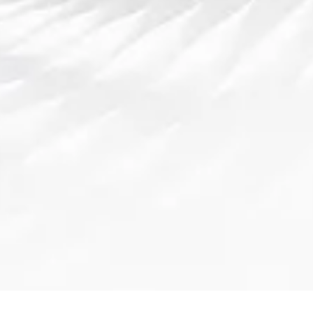
BOB体育官网🐺【e88.co】™专注于电竞和真人投注服务，同时提供
体育赛事和刮刮乐玩法。平台实时更新数据，确保玩家享受安全的
博彩体验。
导航
发现BOB体育官网
产品展示
公司动态
服务方向
加入 BOB体育赛事
最新咨询
2026-07-24 17:27:32