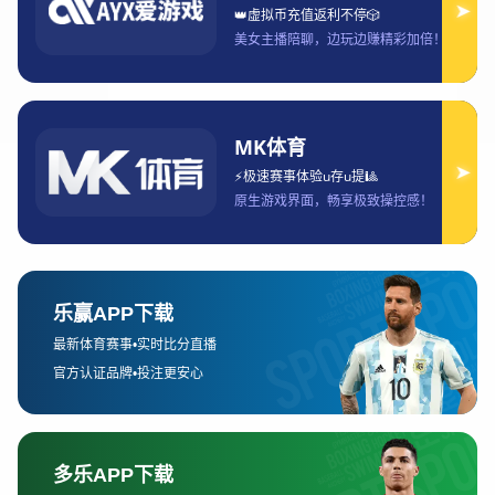
在58买球平台上，下注的种类非常丰富，不仅仅是简单的胜负判
断，玩家还可以投注比分、总进球数、角球数、半全场等多种细化
的选项。这些不同的投注选项提供了多种玩法的可能性，让玩家可
以根据自身的分析和预测做出不同的决策。此外，平台的赔率变化
也是影响投注决策的重要因素，赔率的波动能够反映市场的走势，
玩家需要根据这些变化做出适时的调整。
掌握58买球平台的基本玩法后，玩家应该注重对比赛的分析与预
测。对于每一场比赛，不仅仅要关注两支球队的实力对比，还要考
虑赛前的球员状态、球队阵容、伤病情况等因素，这些都能够帮助
玩家在投注时做出更加明智的决策。通过对基本玩法的了解，玩家
可以更好地掌握平台的规则，为后续的投注策略打下坚实的基础。
2、58买球平台投注策略技巧
在58买球平台上，投注策略的选择对于玩家来说至关重要。首先，
合理的资金管理是成功投注的基础。玩家应该根据自身的资金状
况，设定每日或每周的投注上限，避免盲目投注导致资金的快速消
耗。常见的资金管理方法包括固定投注法和比例投注法。固定投注
法是指每次下注相同的金额，适合风险偏好较低的玩家；比例投注