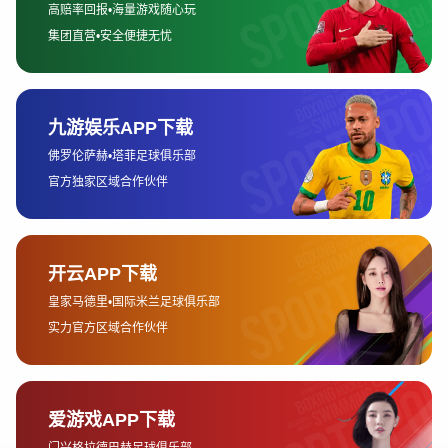
在CBA官方统计与多个媒体榜单中，历年常规赛得分榜、篮板榜、
助攻榜的领头数字常被人提及。比如易建联长期保持高得分和篮板
的综合表现，这使他在数据层面具有极强的说服力。
citeturn0search7turn0search10turn0search18
此外，“效率值”（PER 或类似综合效率指标）与“胜负贡献值”（Win
Shares、+/- 等）在现代篮球分析中越来越被重视。虽然在许多CBA
统计系统中，这些进阶数据并不像NBA那样公开透明，但随着数据
化趋势发展，更多俱乐部与分析师开始内部使用这些指标来衡量球
员的真实价值。
还要注意的是，单纯的高数据并不必然等同于高价值。如果球员处
在弱队、对抗易得分，数据可能被放大；反之，在队内承担更多防
守、更多负荷，其数据可能被“压制”。因此，在对比数据表现时，要
同步考量球队角色定位和比赛强度。
三、荣誉积累维度
在体育世界里，荣誉是对持续卓越的公开认可。无论个人奖项还是
球队冠军，都在最终评判中有着不可或缺的地位。