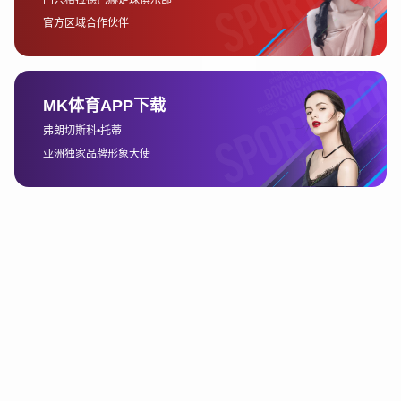
首先看个人奖项。CBA历届常规赛 MVP、总决赛 MVP、最佳防守球
员、最佳阵容入选次数等，是衡量球员地位的重要指标。比如易建
联在多个年度获得常规赛 MVP，还曾获最佳防守球员称号，这在本
土球员中极为罕见。
citeturn0search16turn0search20turn0search7
其次是冠军数量。篮球毕竟是一项团队运动，能够带领球队拿下总
冠军，尤其是多次、跨时代地获得冠军，本身就证明了球员的统治
力和带队能力。历史上像朱芳雨就以 8 次总冠军被视为球队核心与
“冠军堆砌者”典型。
citeturn0search7turn0search3turn0search1
最后是时空跨度与持续性。一个球员即便夺过若干冠军，但若这些
荣誉集中在短暂巅峰期，那么其“伟大”或“最佳性”还有待商榷。相比
之下，那些能在十年以上岁月里维持高水准、不断获得奖项和入
选，才更具说服力。
四、影响力与文化价值
除了技术、数据与荣誉，真正的“最佳球员”还应该具备较强的影响力