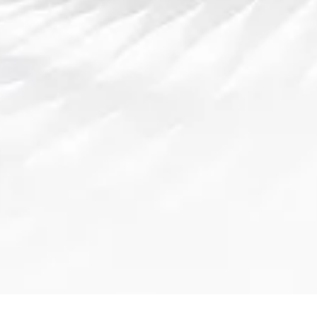
最新咨询
2026-07-24 17:27:32
阿森纳全队身价排行榜揭晓豪华阵容价值分布与核心球星排
名全面解析
2026-07-23 17:27:28
足球球员热力图分析揭示赛场跑动轨迹与战术价值评估方法
探索模型
2026-07-22 18:10:03
足球亚冠精英联赛直播精彩呈现赛事焦点与球队对决全程关
注不间断
加入 BOB体育赛事
地址
仁怀市舰醉山谷159号