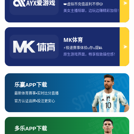
的惊呼与掌声。观众的情绪随着比分的变化不断起伏，形成了一股
无形的力量，推动比赛更加激烈。
球场内，呐喊声、助威歌和震耳欲聋的鼓点交织在一起，营造出震
撼的氛围。每一支球队的球迷都用尽全力为自己的队伍加油，他们
的呐喊不仅仅是支持，更是无形的心理武器，对对手施加巨大压
力。整个赛场仿佛成为一个巨大的能量场，点燃了每一个人的热
情。
此外，场边的细节也为氛围增添了层次。球迷的旗帜随风飘扬，球
场灯光下的彩色烟雾与助威标语交相辉映。这种视觉与听觉的双重
刺激，让赛场成为激情的海洋，也使得今日的比赛成为一场无法复
制的记忆。
2、技战术较量精彩绝伦
世界杯从来不仅是体力与个人能力的较量，更是智慧与战术的交
锋。今日的比赛中，各支球队的主帅在战术布置上展现出极高的造
诣。有人选择稳守反击，以铁桶阵来对抗强敌的猛烈进攻；有人则
主打控球与传切，通过层层渗透寻找破门良机。