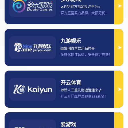
今日世界杯赛场可谓战火纷飞，豪强云集的比拼令球迷热血澎湃。
各支球队在绿茵场上展现出高超的技艺与坚韧的意志，比分此起彼
伏，胜负悬念贯穿全场。无论是传统劲旅的沉稳老练，还是新兴力
量的锐气逼人，都为比赛注入了无限可能。本文将从赛场氛围、技
战术较量、球员表现和球迷激情四个方面展开深入剖析，全面展现
今日世界杯的激烈与魅力。在赛场氛围上，激情与紧张交织，构成
了一幅幅震撼人心的画面；在技战术较量中，球队智慧与主帅布阵
成为焦点；在球员表现方面，明星球员与新锐小将的发挥直接影响
胜负；而在球迷激情的烘托下，世界杯更像是一场全球的狂欢盛
宴。通过对这四大方面的详细解析，我们将感受到今日世界杯的惊
心动魄与无限精彩，也能够深刻理解足球运动所带来的独特感染力
与全球共鸣。最终，本文将结合今日赛场上的激烈场面，对赛事所
展现出的体育精神与人文意义进行总结归纳。
BOB真人娱乐
1、赛场氛围热烈非凡
世界杯赛场的氛围，是比赛本身最重要的衬托。今日的赛场上，从
开场哨响起的那一刻起，紧张与激情便牢牢笼罩着每一寸绿茵。球
员们在场上高速奔跑、激烈对抗，每一次传球与抢断都引发看台上