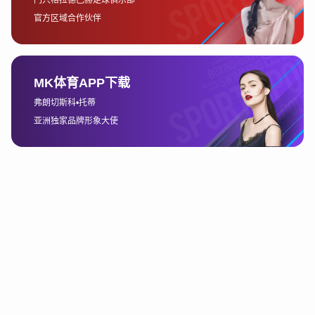
与此同时，年轻球员的崭露头角同样令人惊喜。初登世界杯舞台的
小将们不畏强敌，以顽强拼搏的精神为球队注入活力。他们的奔
跑、拼抢和创造力，为比赛带来新的亮点，也展现出足球后浪的无
限潜能。
值得一提的是，今日比赛中，球员的心理素质显得尤为重要。在比
分胶着、压力巨大的环境下，谁能保持冷静、抓住机会，谁就有可
能成为全场的英雄。正是这种心理与技术的双重较量，使得世界杯
的比赛格外引人入胜。
4、球迷激情点燃赛场
如果说球员是赛场上的主角，那么球迷则是这场盛宴的灵魂。今日
的世界杯赛场上，来自不同国家和地区的球迷齐聚一堂，他们的热
情使得比赛不仅仅是一场竞技对抗，更是一场全球的狂欢。
球迷们身着各自国家队的球衣，脸上绘有代表国家的彩绘，手中挥
舞着旗帜与助威道具。他们用歌声、舞蹈和呐喊表达着对球队的支
持。无论比分如何，球迷们始终坚守看台，为自己的球队呐喊助
威，这种情感的力量让比赛更具温度。