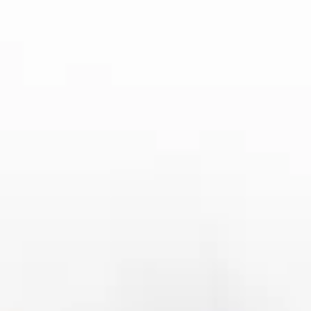
此外，球迷之间的互动也为赛事增添了无限趣味。不同国家的球迷
相互交流、共同庆祝，为世界杯增添了独特的文化色彩。赛场内外
的这种激情与交流，使得世界杯不仅是一场足球赛事，更是全世界
共同参与的盛典。
总结：
今日世界杯的激烈对抗，展示了足球运动独有的魅力。从赛场氛围
的震撼，到技战术的智慧较量，再到球员的顽强拼搏，以及球迷的
热情助威，每一个环节都构成了这场盛宴的精彩篇章。比分的胶着
不仅体现了双方实力的接近，也展现了足球运动中悬念与戏剧性的
精髓。
回顾今日的比赛，我们不仅看到了体育竞技的紧张与激烈，更感受
到世界杯背后所承载的文化交流与人类共同情感。正是这种激情与
凝聚力，让世界杯超越了体育本身，成为世界人民共享的节日。未
来的赛事依旧充满悬念与期待，但可以确定的是，世界杯带来的激
情与热血将永远铭刻在人们心中。