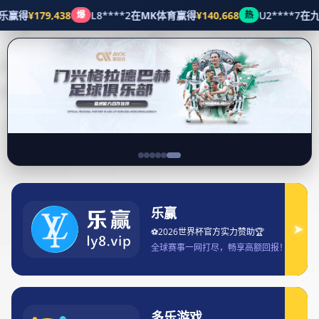
产品展示
今日世界杯激战连连 赛场激情四溢 各队争夺激烈比分焦灼
今日世界杯激战连连 赛场激情四溢 各队争夺激烈
比分焦灼
2025-09-27 15:59:54
点击: 230