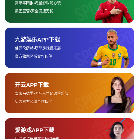
完成。确保在注册时提供正确的信息，因为票务系统会严格验证购
买者的身份。
注册完成后，用户需要等待FIFA发布具体的购票时间和开放的票务
阶段。通常，世界杯的票务分为多个阶段，包括“抽签阶段”和“公开
销售阶段”。在抽签阶段，球迷需要通过抽签的方式获得购票资格，
而在公开销售阶段，则可以直接购买。
在购买阶段，球迷需要登录自己的账户，进入购票页面并选择自己
心仪的比赛和座位类型。系统会根据实时的票务库存显示可选的座
位信息，用户可以根据自己的预算和需求选择不同的票种。在选择
完成后，系统会引导用户进入支付页面。
BOB真人娱乐
3、选择和购买门票的注意事项
选择门票时，球迷需要根据赛事日程、场馆位置以及票种分类进行
选择。2026年世界杯的门票将根据比赛场次、场馆的不同进行价格
区分。通常情况下，较为重要的比赛（如小组赛、半决赛、决赛
等）的票价会比较高，而其他普通场次的票价则相对低廉。