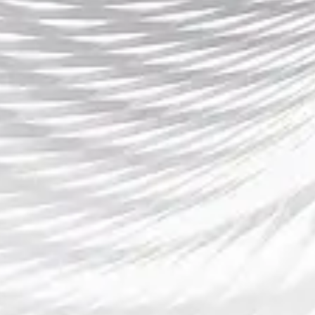
发现BOB体育官网
产品展示
公司动态
服务方向
加入 BOB体育赛事
最新咨询
2026-07-24 17:27:32
阿森纳全队身价排行榜揭晓豪华阵容价值分布与核心球星排
名全面解析
2026-07-23 17:27:28
足球球员热力图分析揭示赛场跑动轨迹与战术价值评估方法
探索模型
2026-07-22 18:10:03