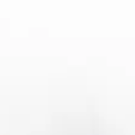
息的准确性。
在世界杯临近时，FIFA还将发布相关的票务保障措施，包括如何退
票、换票等。如果由于不可抗力因素导致比赛场次变更或取消，
FIFA将会按照相应的规定进行退款或调整安排，确保球迷的权益得
到保障。
总结：
总体而言，2026世界杯的购票流程将与往届赛事相似，但由于世界
杯的规模和影响力较大，购票过程中的竞争会更加激烈。为了顺利
购票，球迷需要提前准备好相关信息，确保自己在开放的票务阶段
能够第一时间参与抢购。
在购票过程中，球迷不仅要选择合适的比赛和座位，还需注意购票
的时限和支付方式。只要提前规划，掌握相关购票技巧，2026世界
杯的门票将更加触手可及。希望每位球迷都能顺利购买到心仪的门
票，亲临现场为心爱的球队加油助威！