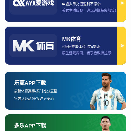
问FIFA官网，进入到专门的世界杯购票页面进行操作。官网地址通
常会在比赛前几年就被公布，因此球迷可以提前关注FIFA官方发布
的消息。
值得注意的是，FIFA官网会发布多个阶段的购票信息，确保在不同
时间段可以满足全球球迷的购票需求。官网的设计会非常简洁直
观，用户可以很容易找到“购票”选项，并且有专门的页面来引导用户
完成注册和购票流程。
建议球迷们定期查看FIFA官网以及2026年世界杯相关的官方社交媒
体平台，以便及时获取最新的购票公告和重要的时间节点信息。此
外，FIFA也会通过新闻稿或邮件通知已经注册的用户，确保每个潜
在买家都能第一时间获取到购票链接。
2、2026世界杯购票流程
购票流程的第一步是注册账户。球迷必须在FIFA的官方网站上注册
一个个人账户，提供必要的身份信息。注册成功后，你将获得一个
唯一的账户号码，今后所有购票和票务查询都可以通过这个账户来