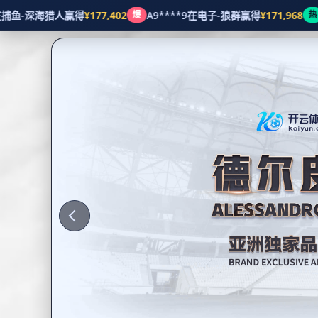
地址: 仁怀市舰醉山谷159号
13594780382