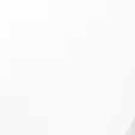
激烈的环境中，任何一
员能够弥补空缺，也可
队整体的阵容深度与替
紧密的赛程安排，导致
的表现会有所波动。
现要优于客场，球迷的
安菲尔德和埃米尔体育
诺里奇城和富勒姆，往