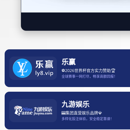
英超
英超赛事深
本文将对英超赛事进