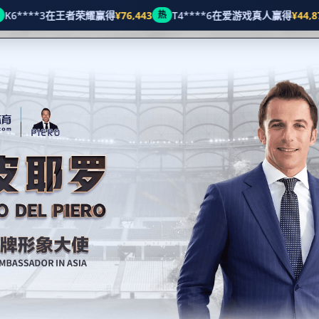
发现BOB体育官网
产品展
产品展示