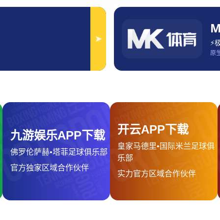
迎的足球联赛之一，其赛事的激烈程度与不确定性常常让
比赛结果并非易事，需要深入分析各支球队的实力、近期
篇文章将从四个方面进行详细阐述，分别是球队实力对比
程与主客场因素，力求为球迷提供具有参考价值的赛事预
结归纳出如何更好地解读英超赛事和做出理性预测的方法
的英超赛事有更全面的了解，也能在赛果预测中占得先机
实力对比分析
球队的实力差距往往决定了比赛的走向。我们可以从球队
未来的比赛走势做出初步的分析。例如，传统强队如曼联
更高的比赛经验，而一些中下游球队，如诺里奇城和伯恩
往较弱。
力对比还需要结合具体的赛季表现。例如，一支球队的进