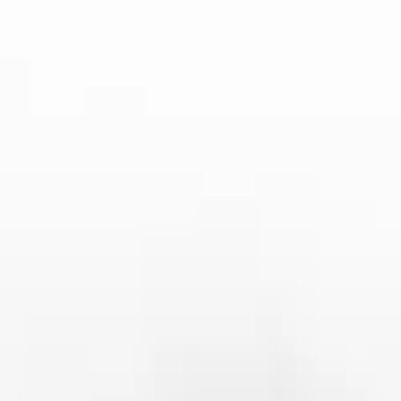
，球队的进攻火力将受到明显限制。尤其在英超这种竞争
可能改变比赛的整体走势。
容深度也是一个关键因素。即使主力球员受伤，若替补球
因此，预测时除了关注大牌球员的伤病，还要综合考虑球
与主客场因素
赛事走势时不能忽视的一个重要因素。英超赛季常常由于
疲劳的情况，尤其是进入圣诞节前后的密集赛程中，球队
英超中也有着不可忽视的影响。许多英超球队在主场的表
件等，都能为主队带来额外的优势。例如，老特拉福德、
往往具有极强的威慑力，而一些客场表现不佳的球队，如