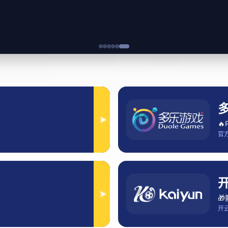
南宫体育助力地方发展 打造多元化体育产业新格局
体育助力地方发展 打造多元化体育产业
2025-03-12 17:20:51
点击: 231