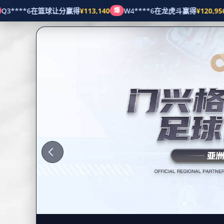
地址: 仁怀市舰醉山谷159号
13594780382