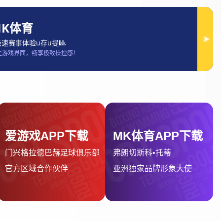
在推动地方的全面发
、地区经济的促进、文
仅提升了当地的体育产
在助力地方发展中的具
展注入新的活力。文章
具体探讨南宫体育如何
模式和创新性项目推动
到全民健身活动，再到
种创新发展，南宫体育