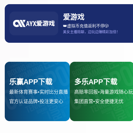
南宫体育作为地方经
展。这一过程中，南
化交流的拓展以及体
业水平，也带动了经
体举措和成效，分析
将从体育产业创新、
成为地方发展的驱动
1、体育
南宫体育在地方发展
了体育产业的快速发
体育娱乐和休闲产业
为地方提供了丰富的