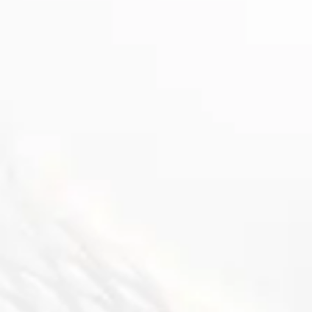
推动了地方文化的传
BOB体育官网
南宫体育还注重推动
体素质，还增强了社
民参与体育的热情，
在社会发展方面，南
是在体育产业链中的
方式，南宫体育在推
4、推动
南宫体育的一个重要